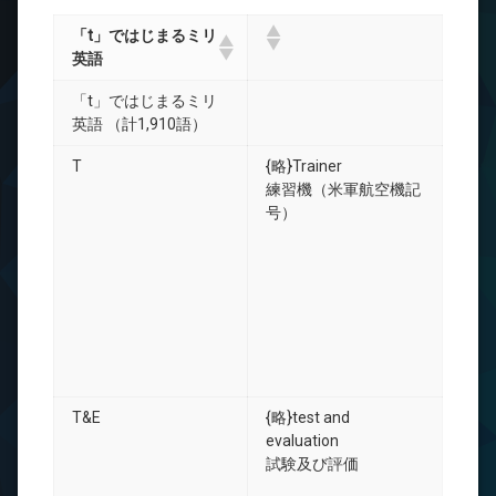
「t」ではじまるミリ
英語
「t」ではじまるミリ
英語 （計1,910語）
T
{略}Trainer
練習機（米軍航空機記
号）
T&E
{略}test and
evaluation
試験及び評価