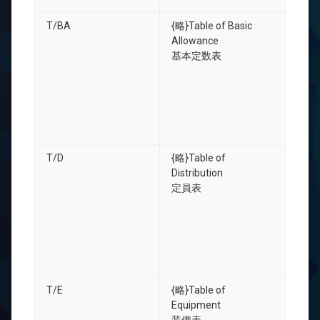
T/BA
{略}Table of Basic
Allowance
基本定数表
T/D
{略}Table of
Distribution
定員表
T/E
{略}Table of
Equipment