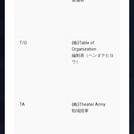
装備表
T/O
{略}Table of
Organization
編制表（ヘンダテヒヨ
ウ）
TA
{略}Theater Army
戦域陸軍