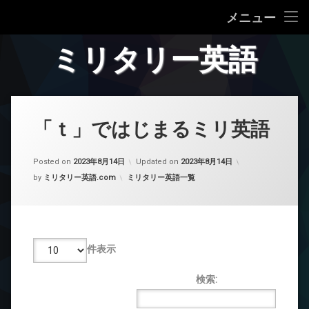
ミリタリー英語
メニュー
コ
ミリ英語 一覧
ミリタリー英語
ン
テ
プライバシーポリシー等
ン
ツ
へ
「ｔ」ではじまるミリ英語
ス
キ
ッ
Posted on
2023年8月14日
Updated on
2023年8月14日
プ
カテゴリー:
by
ミリタリー英語.com
ミリタリー英語一覧
件表示
検索: