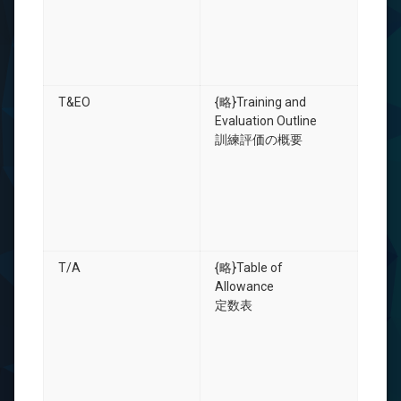
T&EO
{略}Training and
Evaluation Outline
訓練評価の概要
T/A
{略}Table of
Allowance
定数表