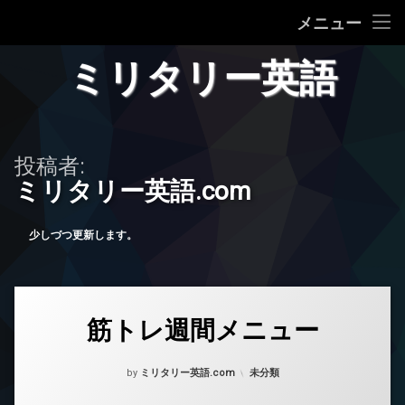
ミリタリー英語
メニュー
コ
ミリ英語 一覧
ミリタリー英語
ン
テ
プライバシーポリシー等
ン
ツ
へ
投稿者:
ス
ミリタリー英語.com
キ
ッ
プ
少しづつ更新します。
コ
筋トレ週間メニュー
メ
ン
Posted on
Updated on
2025年4月25日
2025年4月30日
ト
カテゴリー:
by
ミリタリー英語.com
未分類
を
ど