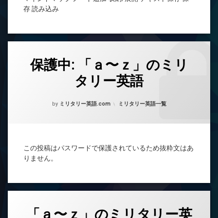
存 読み込み
保護中: 「ａ〜ｚ」のミリ
タリー英語
Posted on
Updated on
2024年4月16日
2025年9月21日
カテゴリー:
by
ミリタリー英語.com
ミリタリー英語一覧
この投稿はパスワードで保護されているため抜粋文はあ
りません。
「ａ〜ｚ」のミリタリー英