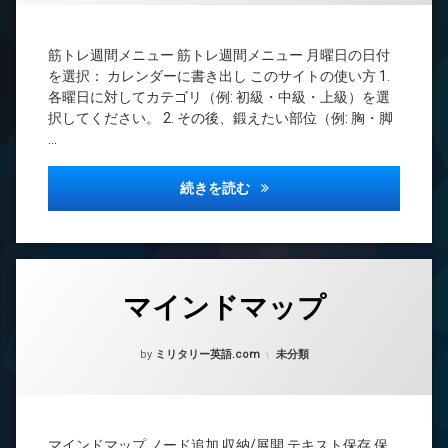
う
ぞ
(筋
筋トレ週間メニュー 筋トレ週間メニュー 月曜日の日付
ト
を選択： カレンダーに書き出し このサイトの使い方 1.
レ
各曜日に対してカテゴリ（例: 初級・中級・上級）を選
週
択してください。 2. その後、鍛えたい部位（例: 胸・脚
間
…
メ
ニ
ュ
筋トレ週間メニュー
続きを読む
ー)
マ
1
マインドマップ
イ
件
ン
の
Posted on
Updated on
2024年8月9日
2024年8月9日
ド
コ
カテゴリー:
by
ミリタリー英語.com
未分類
マ
メ
ッ
ン
プ
ト
へ
の
マインドマップ ノード追加 収納/展開 テキスト保存 保