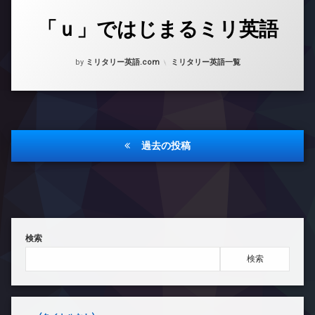
「ｕ」ではじまるミリ英語
Posted on
Updated on
2023年8月14日
2023年8月15日
カテゴリー:
by
ミリタリー英語.com
ミリタリー英語一覧
投
過去の投稿
稿
ナ
ビ
ゲ
検索
ー
検索
シ
ョ
ン