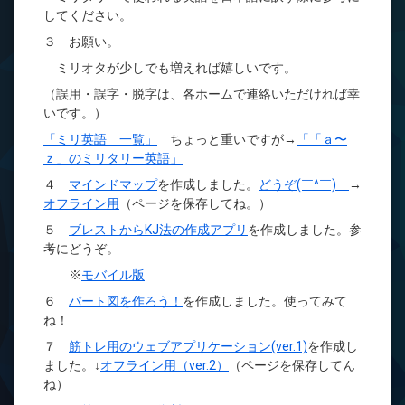
してください。
３ お願い。
ミリオタが少しでも増えれば嬉しいです。
（誤用・誤字・脱字は、各ホームで連絡いただければ幸
いです。）
「ミリ英語 一覧」
ちょっと重いですが→
「「ａ〜
ｚ」のミリタリー英語」
４
マインドマップ
を作成しました。
どうぞ(￣^￣)ゞ
→
オフライン用
（ページを保存してね。）
５
ブレストからKJ法の作成アプリ
を作成しました。参
考にどうぞ。
※
モバイル版
６
パート図を作ろう！
を作成しました。使ってみて
ね！
７
筋トレ用のウェブアプリケーション(ver.1)
を作成し
ました。↓
オフライン用（ver.2）
（ページを保存してん
ね）