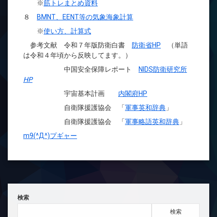
※
筋トレまとめ資料
８
BMNT、EENT等の気象海象計算
※
使い方、計算式
参考文献 令和７年版防衛白書
防衛省HP
（単語
は令和４年頃から反映してます。）
中国安全保障レポート
NIDS防衛研究所
HP
宇宙基本計画
内閣府HP
自衛隊援護協会 「
軍事英和辞典
」
自衛隊援護協会 「
軍事略語英和辞典
」
m9(^Д^)プギャー
検索
検索