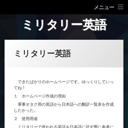
ミリタリー英語
メニュー
コ
ミリ英語 一覧
ミリタリー英語
ン
テ
プライバシーポリシー等
ン
ツ
へ
ミリタリー英語
ス
キ
ッ
プ
できたばかりのホームページです。ゆっくりしていっ
てね！
１ ホームページ作成の理由
軍事オタク用の英語から日本語への翻訳一覧表を作成
したかった。
２ 使用用途
ミリタリーで使われる英語を日本語に訳す際に参考に