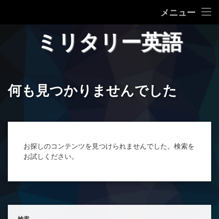
ミリタリー英語
メニュー
コ
ミリ英語 一覧
ミリタリー英語
ン
テ
プライバシーポリシー等
ン
ツ
へ
何も見つかりませんでした
ス
キ
ッ
プ
お探しのコンテンツを見つけられませんでした。検索を
お試しください。