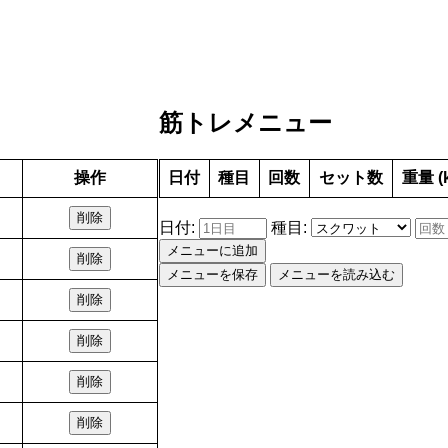
筋トレメニュー
操作
日付
種目
回数
セット数
重量 (
削除
日付:
種目:
メニューに追加
削除
メニューを保存
メニューを読み込む
削除
削除
削除
削除