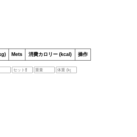
kg)
Mets
消費カロリー (kcal)
操作